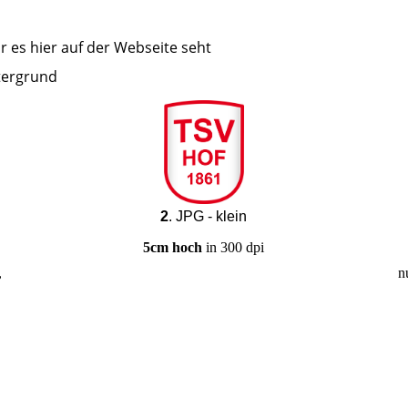
hr es hier auf der Webseite seht
tergrund
2
. JPG - klein
5cm hoch
in 300 dpi
,
n